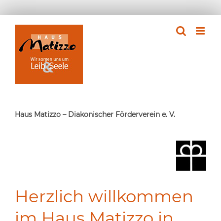
Zum
Inhalt
springen
Haus Matizzo – Diakonischer Förderverein e. V.
Herzlich willkommen
im Haus Matizzo in