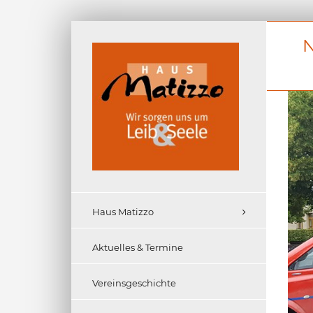
Zum
N
Inhalt
springen
Haus Matizzo
Aktuelles & Termine
orge-Unterstützung durch Landkreis
en im Ahrtal
Vereinsgeschichte