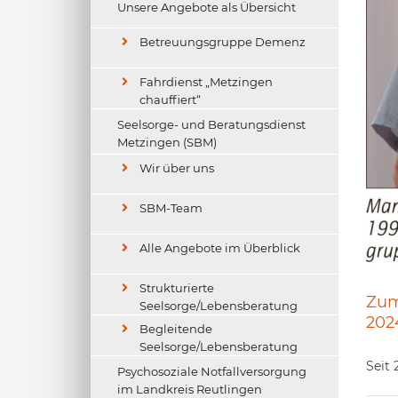
uergruppe Metzingen – Artikel im GEA
Unsere Angebote als Übersicht
August 2024
Betreuungsgruppe Demenz
Fahrdienst „Metzingen
chauffiert“
Seelsorge- und Beratungsdienst
Metzingen (SBM)
Wir über uns
SBM-Team
Alle Angebote im Überblick
Strukturierte
Zum
Seelsorge/Lebensberatung
202
Begleitende
Seelsorge/Lebensberatung
Seit 
Psychosoziale Notfallversorgung
im Landkreis Reutlingen