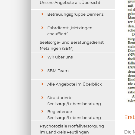
Unsere Angebote als Übersicht
chwäbisches Tagblatt 10.03.2021
Betreuungsgruppe Demenz
Fahrdienst „Metzingen
chauffiert“
Seelsorge- und Beratungsdienst
Metzingen (SBM)
Wir über uns
SBM-Team
Alle Angebote im Überblick
Strukturierte
Seelsorge/Lebensberatung
Begleitende
Erst
Seelsorge/Lebensberatung
Psychosoziale Notfallversorgung
Die N
im Landkreis Reutlingen